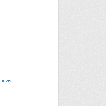
o da API
).