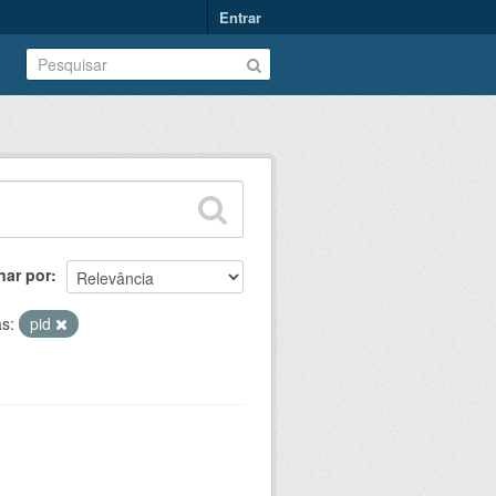
Entrar
nar por
as:
pid