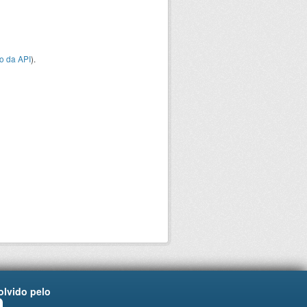
o da API
).
lvido pelo