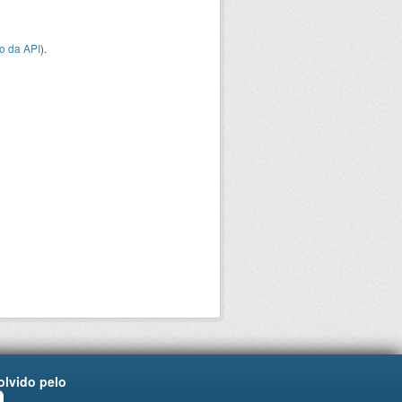
o da API
).
lvido pelo