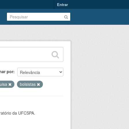
Entrar
nar por
uisa
bolsistas
oratório da UFCSPA.