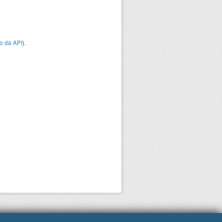
o da API
).