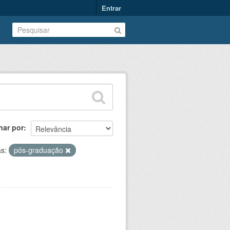
Entrar
nar por
as:
pós-graduação