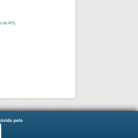
o da API
).
lvido pelo