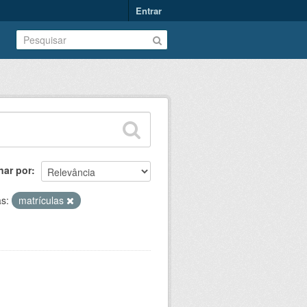
Entrar
nar por
as:
matrículas