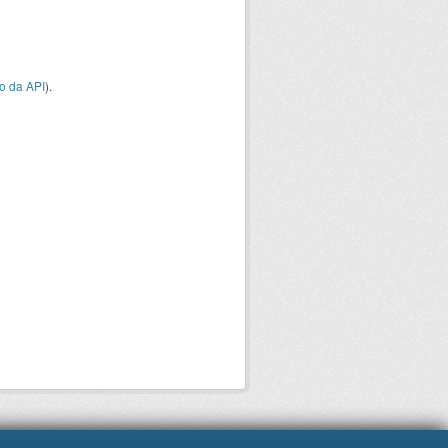
o da API
).