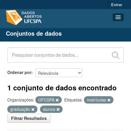
Entrar
Conjuntos de dados
Conjuntos de dados
Organizações
Grupos
Sobre
Ordenar por
1 conjunto de dados encontrado
Organizações:
UFCSPA
Etiquetas:
matrículas
graduação
alunos
Filtrar Resultados