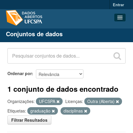
Entrar
Conjuntos de dados
Conjuntos de dados
Organizações
Grupos
Sobre
Ordenar por
1 conjunto de dados encontrado
Organizações:
UFCSPA
Licenças:
Outra (Aberta)
Etiquetas:
graduação
disciplinas
Filtrar Resultados