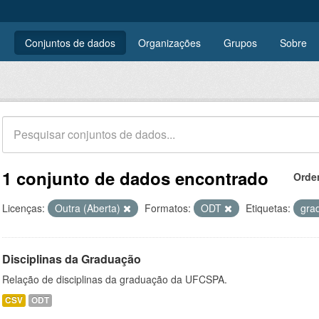
Conjuntos de dados
Organizações
Grupos
Sobre
1 conjunto de dados encontrado
Orde
Licenças:
Outra (Aberta)
Formatos:
ODT
Etiquetas:
gra
Disciplinas da Graduação
Relação de disciplinas da graduação da UFCSPA.
CSV
ODT