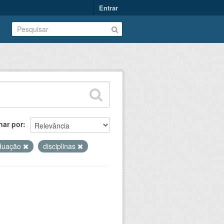
Entrar
nar por
duação
disciplinas