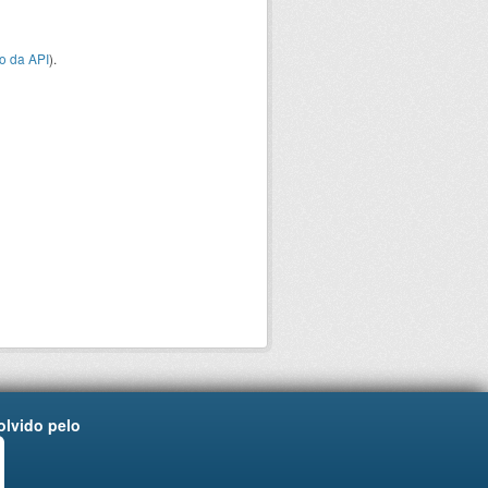
o da API
).
lvido pelo