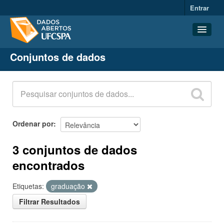
Entrar
Conjuntos de dados
Conjuntos de dados
Organizações
Grupos
Sobre
Ordenar por
3 conjuntos de dados
encontrados
Etiquetas:
graduação
Filtrar Resultados