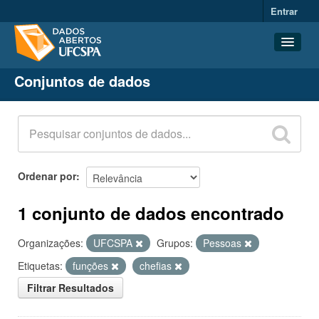
Entrar
Conjuntos de dados
Conjuntos de dados
Organizações
Grupos
Sobre
Ordenar por
1 conjunto de dados encontrado
Organizações:
UFCSPA
Grupos:
Pessoas
Etiquetas:
funções
chefias
Filtrar Resultados