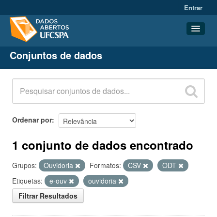
Entrar
Conjuntos de dados
Conjuntos de dados
Organizações
Grupos
Sobre
Ordenar por
1 conjunto de dados encontrado
Grupos:
Ouvidoria
Formatos:
CSV
ODT
Etiquetas:
e-ouv
ouvidoria
Filtrar Resultados