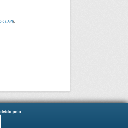
o da API
).
lvido pelo