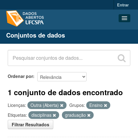
Entrar
Conjuntos de dados
Conjuntos de dados
Organizações
Grupos
Sobre
Ordenar por
1 conjunto de dados encontrado
Licenças:
Outra (Aberta)
Grupos:
Ensino
Etiquetas:
disciplinas
graduação
Filtrar Resultados