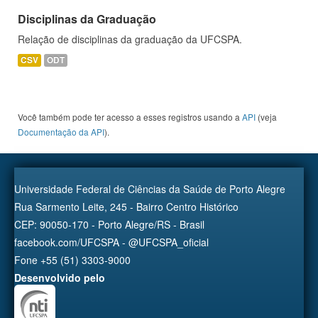
Disciplinas da Graduação
Relação de disciplinas da graduação da UFCSPA.
CSV
ODT
Você também pode ter acesso a esses registros usando a
API
(veja
Documentação da API
).
Universidade Federal de Ciências da Saúde de Porto Alegre
Rua Sarmento Leite, 245 - Bairro Centro Histórico
CEP: 90050-170 - Porto Alegre/RS - Brasil
facebook.com/UFCSPA - @UFCSPA_oficial
Fone +55 (51) 3303-9000
Desenvolvido pelo