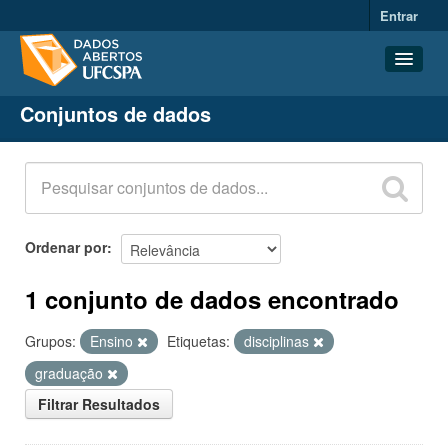
Entrar
Conjuntos de dados
Conjuntos de dados
Organizações
Grupos
Sobre
Ordenar por
1 conjunto de dados encontrado
Grupos:
Ensino
Etiquetas:
disciplinas
graduação
Filtrar Resultados