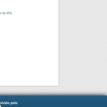
o da API
).
lvido pelo