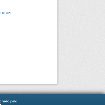
o da API
).
lvido pelo