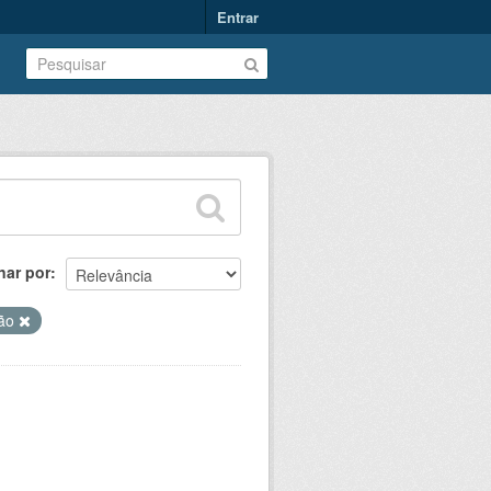
Entrar
nar por
tão