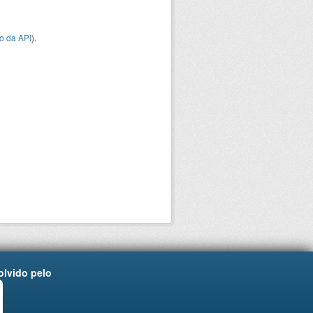
o da API
).
lvido pelo