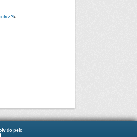
o da API
).
lvido pelo