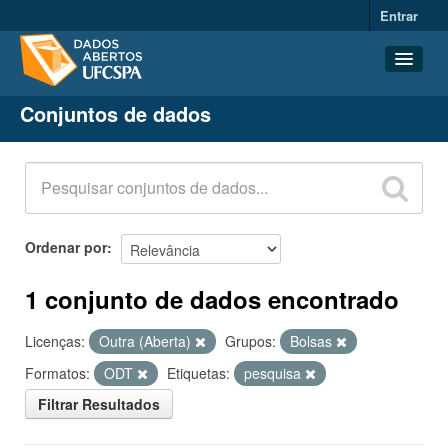
Entrar
Conjuntos de dados
Conjuntos de dados
Organizações
Grupos
Sobre
Ordenar por
1 conjunto de dados encontrado
Licenças:
Outra (Aberta)
Grupos:
Bolsas
Formatos:
ODT
Etiquetas:
pesquisa
Filtrar Resultados