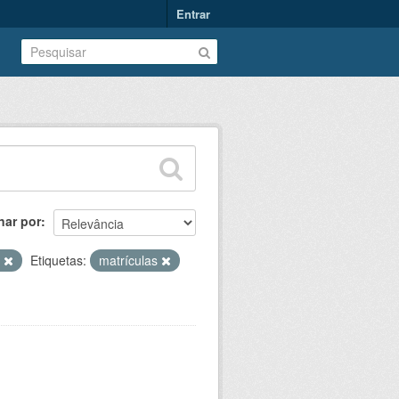
Entrar
nar por
T
Etiquetas:
matrículas