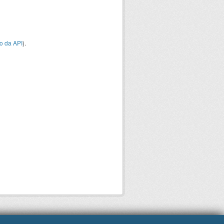
o da API
).