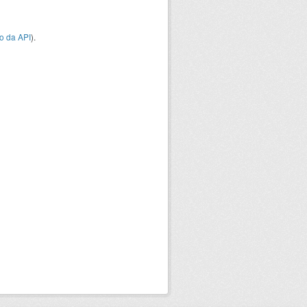
o da API
).