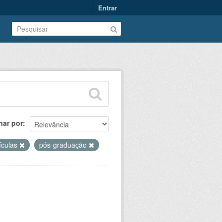
Entrar
nar por
ículas
pós-graduação