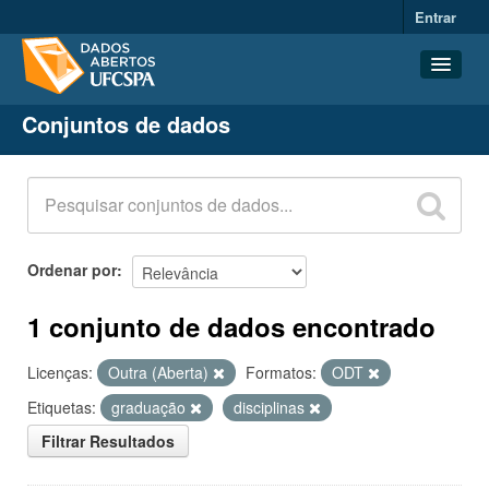
Entrar
Conjuntos de dados
Conjuntos de dados
Organizações
Grupos
Sobre
Ordenar por
1 conjunto de dados encontrado
Licenças:
Outra (Aberta)
Formatos:
ODT
Etiquetas:
graduação
disciplinas
Filtrar Resultados