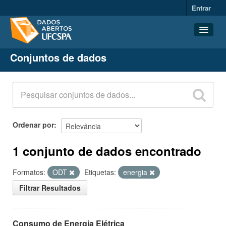
Entrar
Conjuntos de dados
Conjuntos de dados
Organizações
Grupos
Sobre
Ordenar por
1 conjunto de dados encontrado
Formatos:
ODT
Etiquetas:
energia
Filtrar Resultados
Consumo de Energia Elétrica