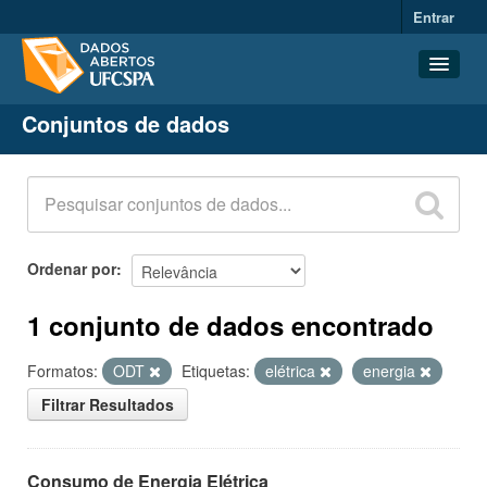
Entrar
Conjuntos de dados
Conjuntos de dados
Organizações
Grupos
Sobre
Ordenar por
1 conjunto de dados encontrado
Formatos:
ODT
Etiquetas:
elétrica
energia
Filtrar Resultados
Consumo de Energia Elétrica