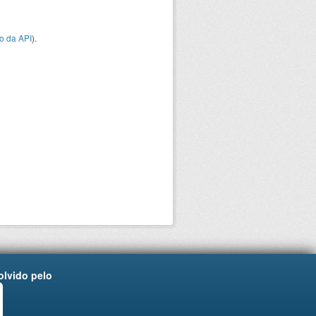
o da API
).
lvido pelo