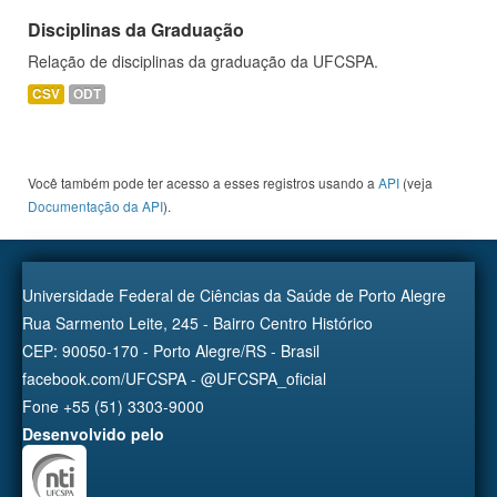
Disciplinas da Graduação
Relação de disciplinas da graduação da UFCSPA.
CSV
ODT
Você também pode ter acesso a esses registros usando a
API
(veja
Documentação da API
).
Universidade Federal de Ciências da Saúde de Porto Alegre
Rua Sarmento Leite, 245 - Bairro Centro Histórico
CEP: 90050-170 - Porto Alegre/RS - Brasil
facebook.com/UFCSPA - @UFCSPA_oficial
Fone +55 (51) 3303-9000
Desenvolvido pelo