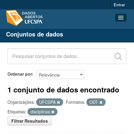
Entrar
Conjuntos de dados
Conjuntos de dados
Organizações
Grupos
Sobre
Ordenar por
1 conjunto de dados encontrado
Organizações:
UFCSPA
Formatos:
ODT
Etiquetas:
disciplinas
Filtrar Resultados