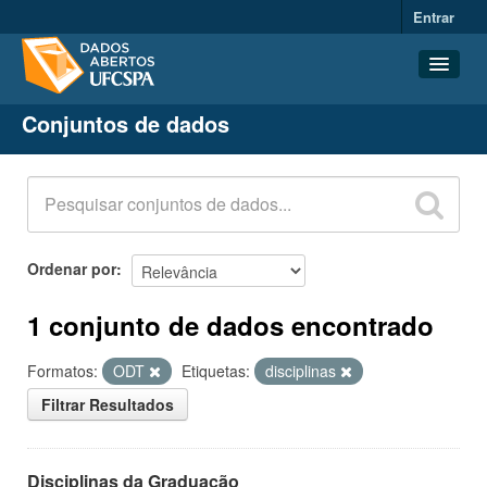
Entrar
Conjuntos de dados
Conjuntos de dados
Organizações
Grupos
Sobre
Ordenar por
1 conjunto de dados encontrado
Formatos:
ODT
Etiquetas:
disciplinas
Filtrar Resultados
Disciplinas da Graduação