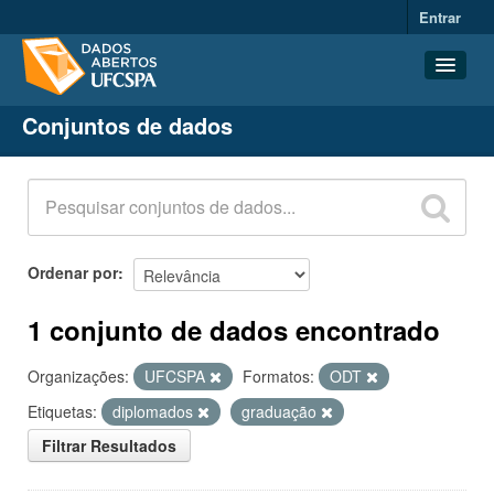
Entrar
Conjuntos de dados
Conjuntos de dados
Organizações
Grupos
Sobre
Ordenar por
1 conjunto de dados encontrado
Organizações:
UFCSPA
Formatos:
ODT
Etiquetas:
diplomados
graduação
Filtrar Resultados