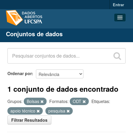
Entrar
Conjuntos de dados
Conjuntos de dados
Organizações
Grupos
Sobre
Ordenar por
1 conjunto de dados encontrado
Grupos:
Bolsas
Formatos:
ODT
Etiquetas:
apoio técnico
pesquisa
Filtrar Resultados