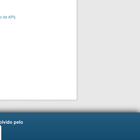
o da API
).
lvido pelo