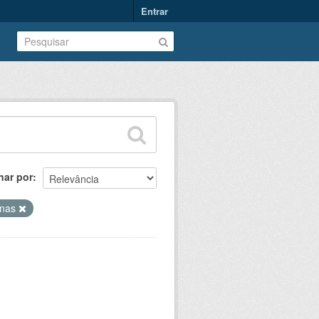
Entrar
nar por
linas