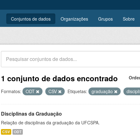
Conjuntos de dados
Organizações
Grupos
Sobre
1 conjunto de dados encontrado
Orde
Formatos:
ODT
CSV
Etiquetas:
graduação
discip
Disciplinas da Graduação
Relação de disciplinas da graduação da UFCSPA.
CSV
ODT