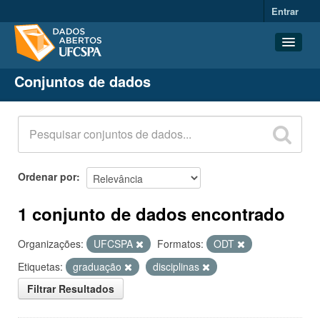
Entrar
Conjuntos de dados
Conjuntos de dados
Organizações
Grupos
Sobre
Ordenar por
1 conjunto de dados encontrado
Organizações:
UFCSPA
Formatos:
ODT
Etiquetas:
graduação
disciplinas
Filtrar Resultados