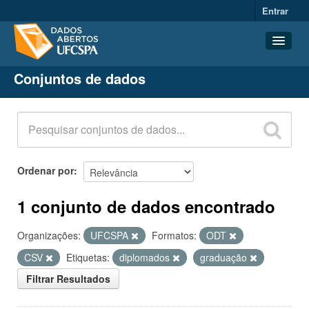
Entrar
Conjuntos de dados
Conjuntos de dados
Organizações
Grupos
Sobre
Ordenar por
1 conjunto de dados encontrado
Organizações:
UFCSPA
Formatos:
ODT
CSV
Etiquetas:
diplomados
graduação
Filtrar Resultados