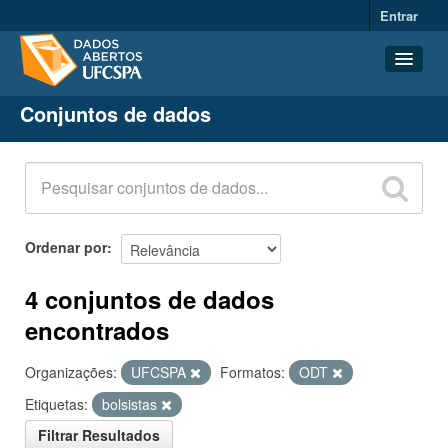
Entrar
Conjuntos de dados
Conjuntos de dados
Organizações
Grupos
Sobre
Ordenar por
4 conjuntos de dados
encontrados
Organizações:
UFCSPA
Formatos:
ODT
Etiquetas:
bolsistas
Filtrar Resultados