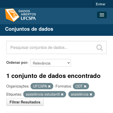
Entrar
Conjuntos de dados
Conjuntos de dados
Organizações
Grupos
Sobre
Ordenar por
1 conjunto de dados encontrado
Organizações:
UFCSPA
Formatos:
ODT
Etiquetas:
assistência estudantil
assistência
Filtrar Resultados