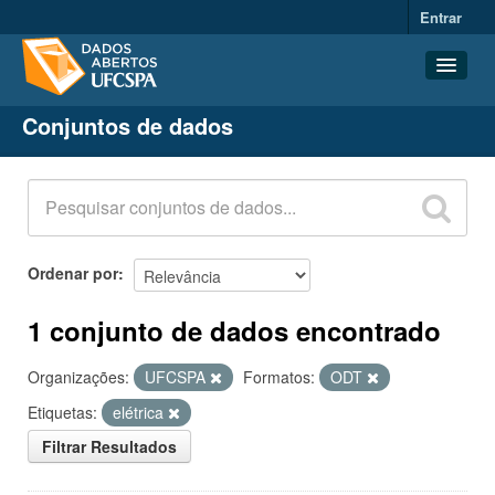
Entrar
Conjuntos de dados
Conjuntos de dados
Organizações
Grupos
Sobre
Ordenar por
1 conjunto de dados encontrado
Organizações:
UFCSPA
Formatos:
ODT
Etiquetas:
elétrica
Filtrar Resultados