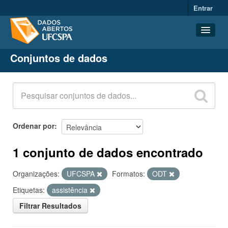
Entrar
Conjuntos de dados
Conjuntos de dados
Organizações
Grupos
Sobre
Ordenar por
1 conjunto de dados encontrado
Organizações:
UFCSPA
Formatos:
ODT
Etiquetas:
assistência
Filtrar Resultados