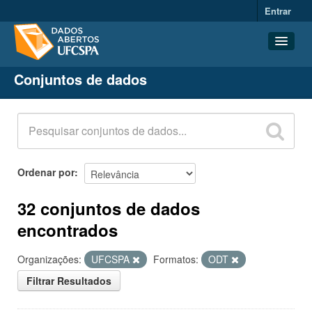
Entrar
Conjuntos de dados
Conjuntos de dados
Organizações
Grupos
Sobre
Ordenar por
32 conjuntos de dados
encontrados
Organizações:
UFCSPA
Formatos:
ODT
Filtrar Resultados