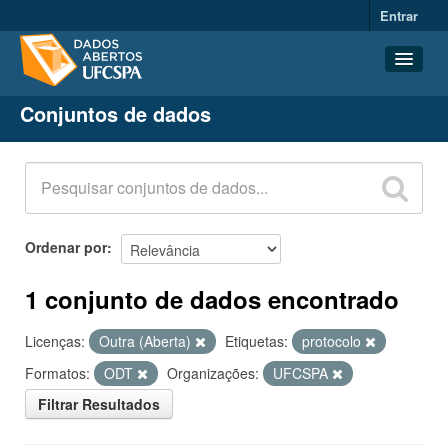
Entrar
Conjuntos de dados
Conjuntos de dados
Organizações
Grupos
Sobre
Ordenar por
1 conjunto de dados encontrado
Licenças:
Outra (Aberta)
Etiquetas:
protocolo
Formatos:
ODT
Organizações:
UFCSPA
Filtrar Resultados