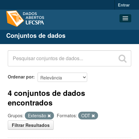
Entrar
Conjuntos de dados
Conjuntos de dados
Organizações
Grupos
Sobre
Ordenar por
4 conjuntos de dados
encontrados
Grupos:
Extensão
Formatos:
ODT
Filtrar Resultados