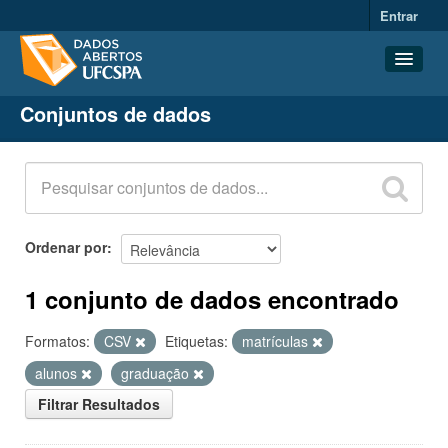
Entrar
Conjuntos de dados
Conjuntos de dados
Organizações
Grupos
Sobre
Ordenar por
1 conjunto de dados encontrado
Formatos:
CSV
Etiquetas:
matrículas
alunos
graduação
Filtrar Resultados