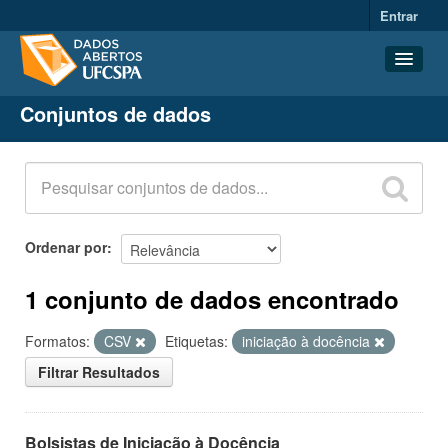
Entrar
Conjuntos de dados
Conjuntos de dados
Organizações
Grupos
Sobre
Ordenar por
1 conjunto de dados encontrado
Formatos:
CSV
Etiquetas:
iniciação à docência
Filtrar Resultados
Bolsistas de Iniciação à Docência