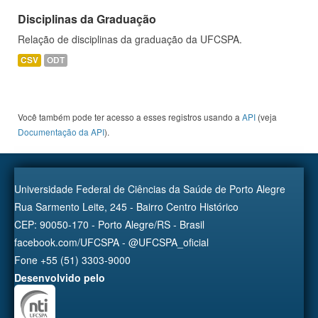
Disciplinas da Graduação
Relação de disciplinas da graduação da UFCSPA.
CSV
ODT
Você também pode ter acesso a esses registros usando a
API
(veja
Documentação da API
).
Universidade Federal de Ciências da Saúde de Porto Alegre
Rua Sarmento Leite, 245 - Bairro Centro Histórico
CEP: 90050-170 - Porto Alegre/RS - Brasil
facebook.com/UFCSPA - @UFCSPA_oficial
Fone +55 (51) 3303-9000
Desenvolvido pelo