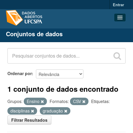
Entrar
Conjuntos de dados
Conjuntos de dados
Organizações
Grupos
Sobre
Ordenar por
1 conjunto de dados encontrado
Grupos:
Ensino
Formatos:
CSV
Etiquetas:
disciplinas
graduação
Filtrar Resultados