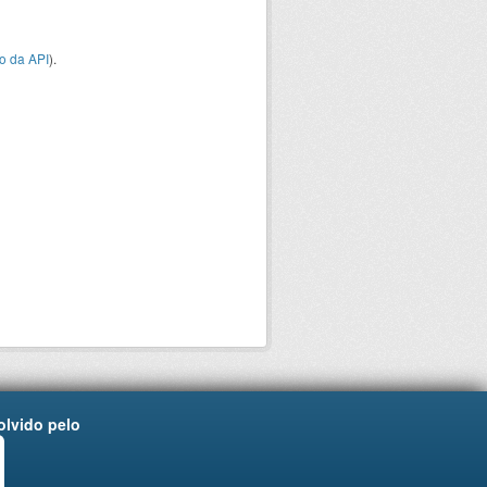
o da API
).
lvido pelo