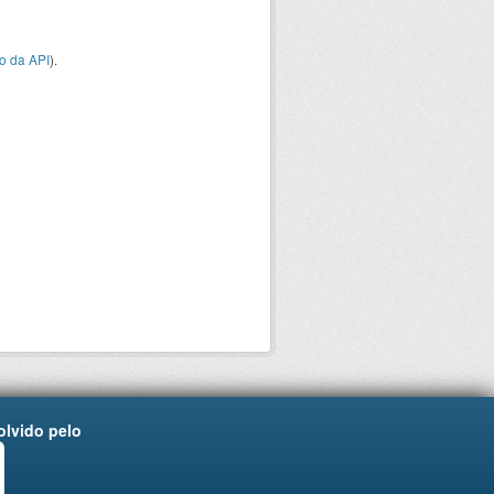
o da API
).
lvido pelo