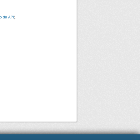
o da API
).