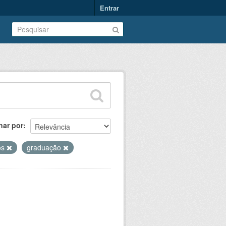
Entrar
nar por
os
graduação