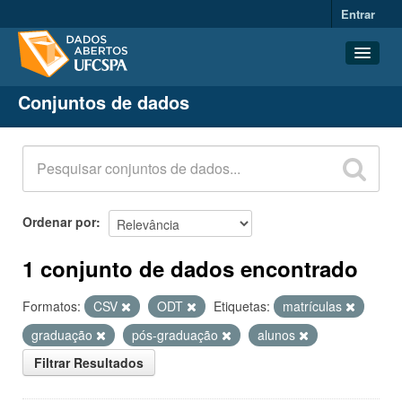
Entrar
Conjuntos de dados
Conjuntos de dados
Organizações
Grupos
Sobre
Ordenar por
1 conjunto de dados encontrado
Formatos:
CSV
ODT
Etiquetas:
matrículas
graduação
pós-graduação
alunos
Filtrar Resultados