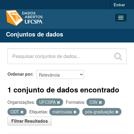
Entrar
Conjuntos de dados
Conjuntos de dados
Organizações
Grupos
Sobre
Ordenar por
1 conjunto de dados encontrado
Organizações:
UFCSPA
Formatos:
CSV
ODT
Etiquetas:
matrículas
pós-graduação
Filtrar Resultados