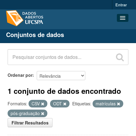
Entrar
Conjuntos de dados
Conjuntos de dados
Organizações
Grupos
Sobre
Ordenar por
1 conjunto de dados encontrado
Formatos:
CSV
ODT
Etiquetas:
matrículas
pós-graduação
Filtrar Resultados