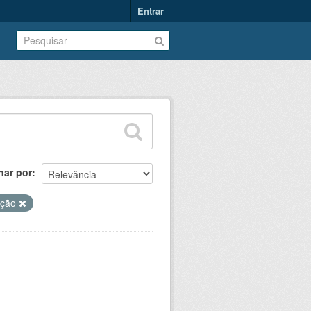
Entrar
nar por
ação