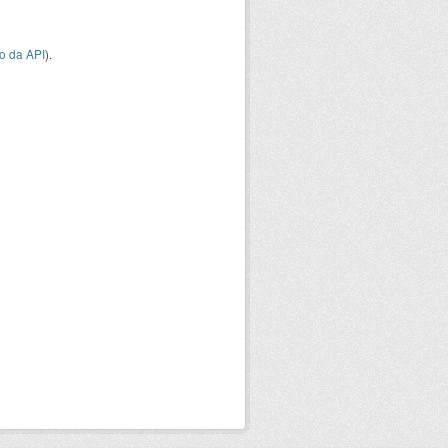
o da API
).